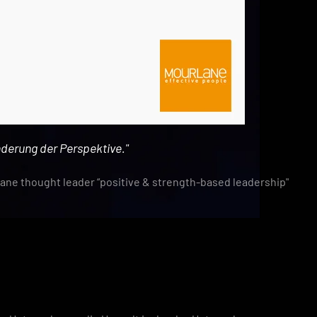
nderung der Perspektive."
rlane thought leader “positive & strength-based leadership"